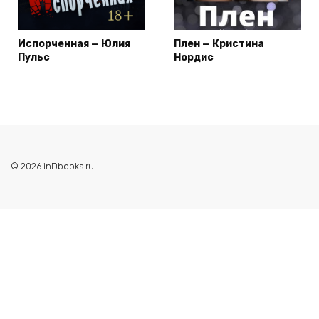
Испорченная — Юлия
Плен — Кристина
Пульс
Нордис
© 2026 inDbooks.ru