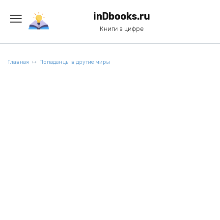
Перейти
к
inDbooks.ru
содержанию
Книги в цифре
Главная
Попаданцы в другие миры