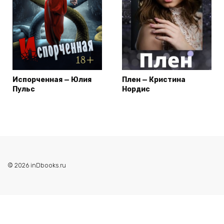
Испорченная — Юлия
Плен — Кристина
Пульс
Нордис
© 2026 inDbooks.ru