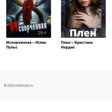
Испорченная — Юлия
Плен — Кристина
Пульс
Нордис
© 2026 inDbooks.ru