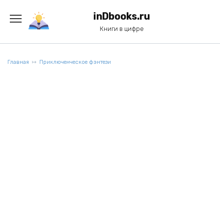
Перейти
к
inDbooks.ru
содержанию
Книги в цифре
Главная
Приключенческое фэнтези