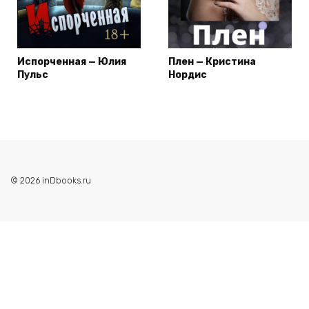
Испорченная — Юлия
Плен — Кристина
Пульс
Нордис
© 2026 inDbooks.ru