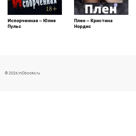
Испорченная — Юлия
Плен — Кристина
Пульс
Нордис
© 2026 inDbooks.ru