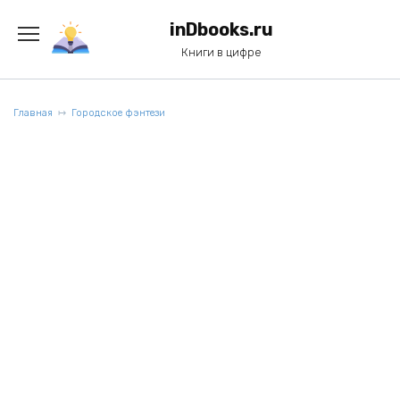
Перейти
к
inDbooks.ru
содержанию
Книги в цифре
Главная
Городское фэнтези