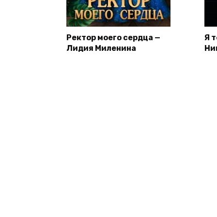
Ректор моего сердца —
Я 
Лидия Миленина
Ни