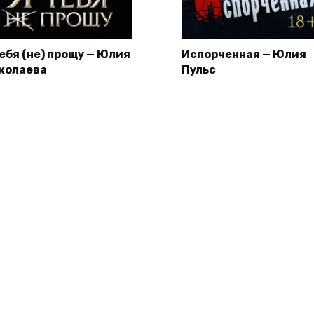
тебя (не) прощу — Юлия
Испорченная — Юлия
колаева
Пульс