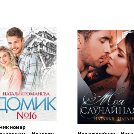
мик номер
стнадцать — Наталия
Моя случайная — Ната