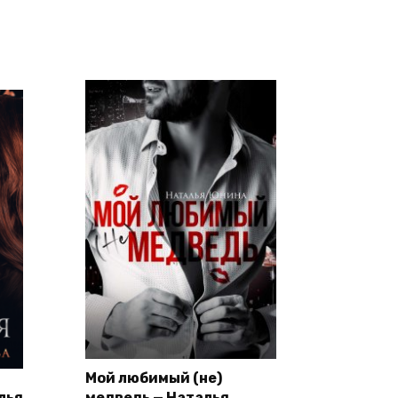
Мой любимый (не)
лья
медведь — Наталья