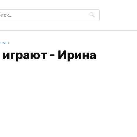
h
оман
 играют - Ирина