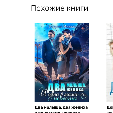
Похожие книги
Два малыша, два жениха
До
и одна мама-невеста —
ше