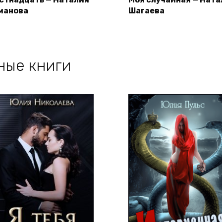
манова
Шагаева
ные книги