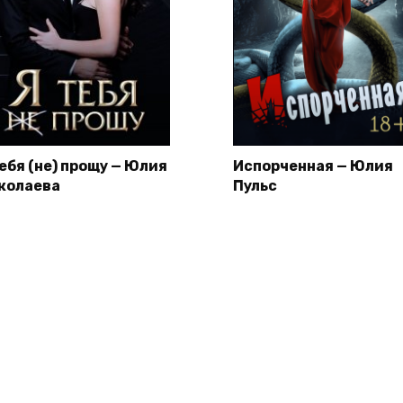
тебя (не) прощу — Юлия
Испорченная — Юлия
колаева
Пульс