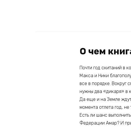
О чем книг
Почти год скитаний в к
Макса и Ники благополу
все в порядке. Вокруг с
нужны два «дикаря» в 
Да еще и на Земле жду
момента отлета год, не 
Есть ли шанс выполнит
Федерации Амар? И при