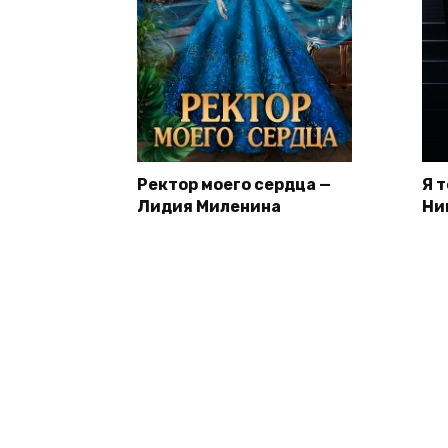
Ректор моего сердца —
Я 
Лидия Миленина
Ни