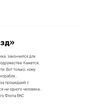
езд»
иха, закончился для
Содружества. Кажется,
ти. Вот только, кому
 корабля…
 за прошедший с
тся ни одного человека…
ого Флота ВКС