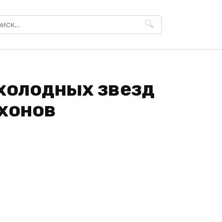
h
 холодных звезд
ихонов