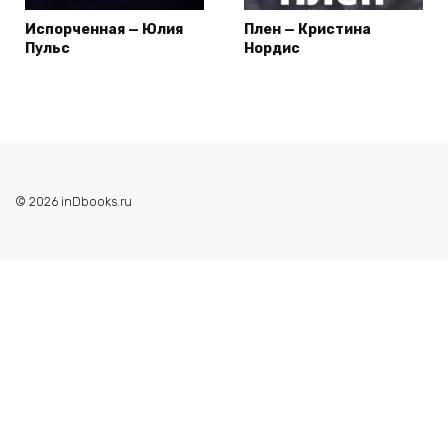
Испорченная — Юлия
Плен — Кристина
Пульс
Нордис
© 2026 inDbooks.ru