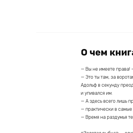
О чем кни
— Вы не имеете права! 
— Это ты там, за ворота
Адольф в секунду преод
и упивался им.
— А здесь всего лишь пр
— практически в самые 
— Время на раздумья те