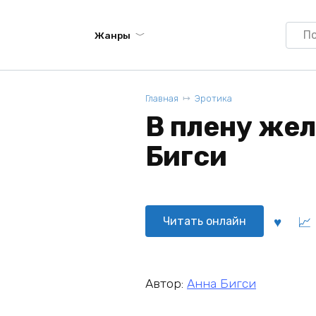
Searc
Жанры
for:
Главная
Эротика
В плену жел
Бигси
Читать онлайн
Автор:
Анна Бигси