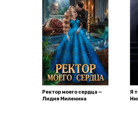
Ректор моего сердца —
Я 
Лидия Миленина
Ни