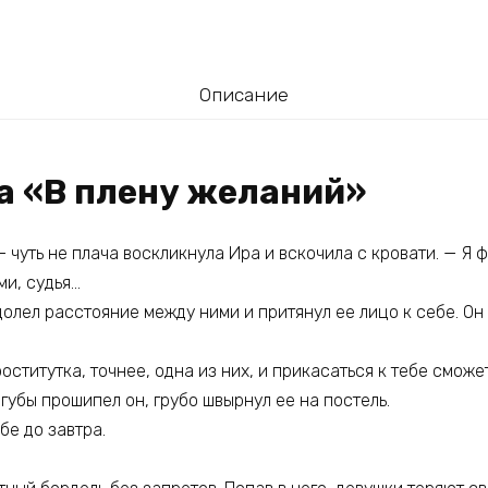
Описание
га «В плену желаний»
— чуть не плача воскликнула Ира и вскочила с кровати. — Я 
ми, судья…
олел расстояние между ними и притянул ее лицо к себе. Он 
оститутка, точнее, одна из них, и прикасаться к тебе сможе
губы прошипел он, грубо швырнул ее на постель.
бе до завтра.