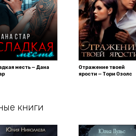
адкая месть — Дана
Отражение твоей
ар
ярости — Тори Озолс
ные книги