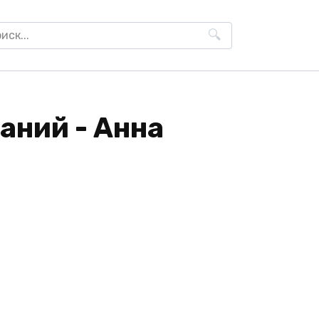
h
аний - Анна