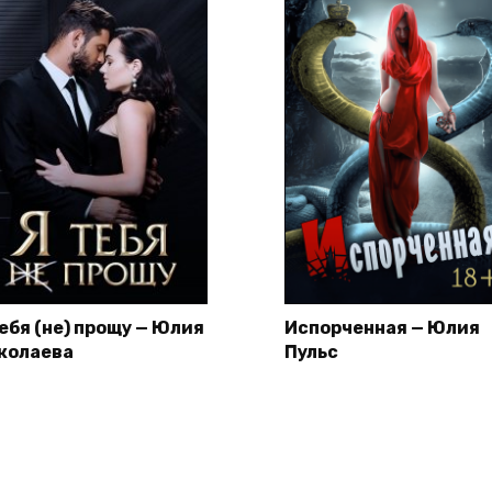
тебя (не) прощу — Юлия
Испорченная — Юлия
колаева
Пульс