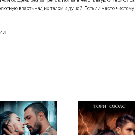
ный бордель без запретов. Попав в него, девушки теряют св
ютную власть над их телом и душой. Есть ли место чистому 
ГИИ