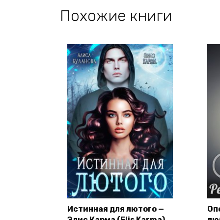
Похожие книги
Истинная для лютого —
Оп
Элис Карма (Elis Karma)
лю