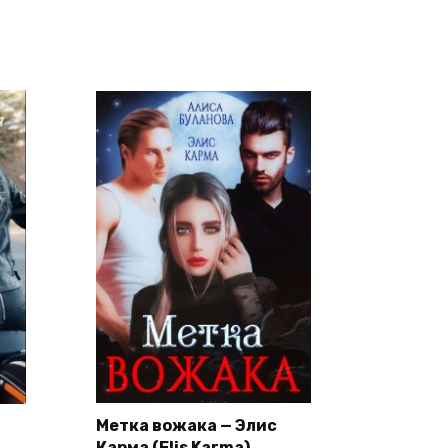
Метка вожака — Элис
Карма (Elis Karma)