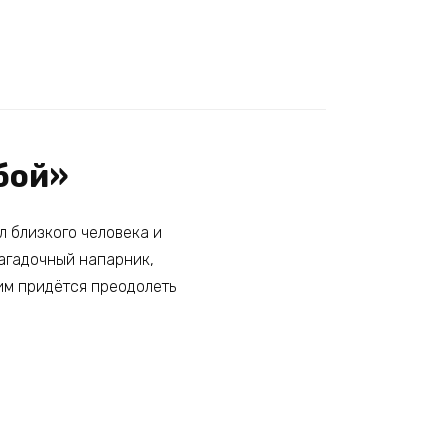
бой»
л близкого человека и
загадочный напарник,
им придётся преодолеть