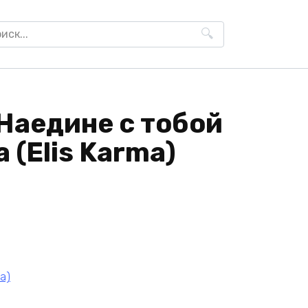
h
Наедине с тобой
 (Elis Karma)
a)