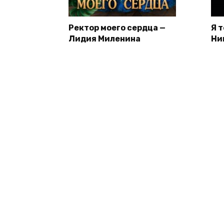
Ректор моего сердца —
Я 
Лидия Миленина
Ни