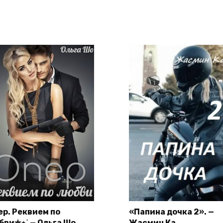
ер. Реквием по
«Папина дочка 2». —
бви✮⋆˙ — Ольга Шо
Жасмин Ка