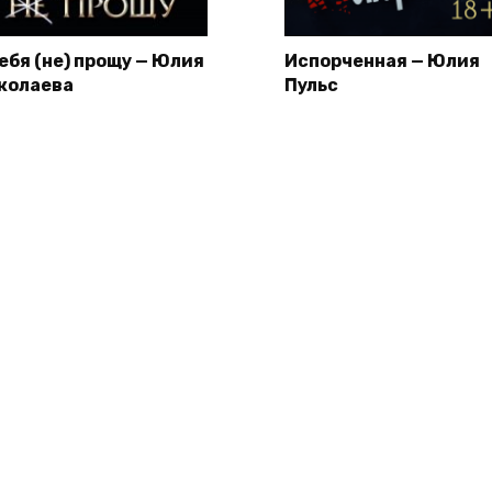
тебя (не) прощу — Юлия
Испорченная — Юлия
колаева
Пульс