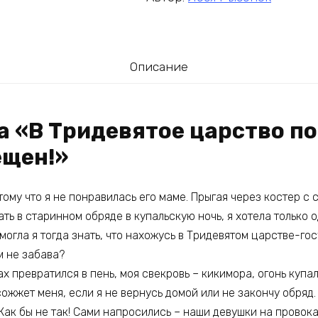
Описание
га «В Тридевятое царство п
ещен!»
ому что я не понравилась его маме. Прыгая через костер с
ть в старинном обряде в купальскую ночь, я хотела только о
могла я тогда знать, что нахожусь в Тридевятом царстве-го
 не забава?
ах превратился в пень, моя свекровь – кикимора, огонь купа
сожжет меня, если я не вернусь домой или не закончу обряд.
Как бы не так! Сами напросились – наши девушки на провок