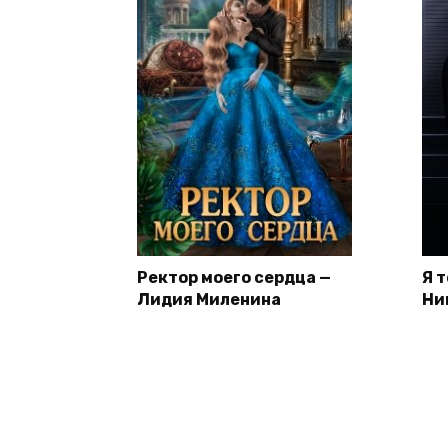
Ректор моего сердца —
Я 
Лидия Миленина
Ни