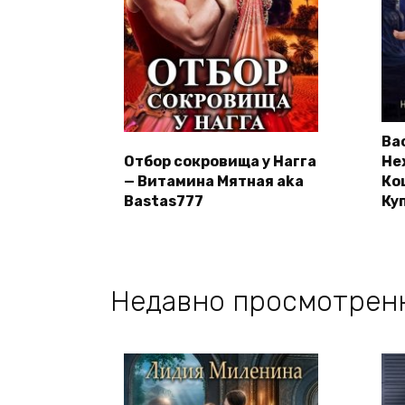
Ва
Отбор сокровища у Нагга
Не
— Витамина Мятная aka
Ко
Bastas777
Ку
Недавно просмотрен