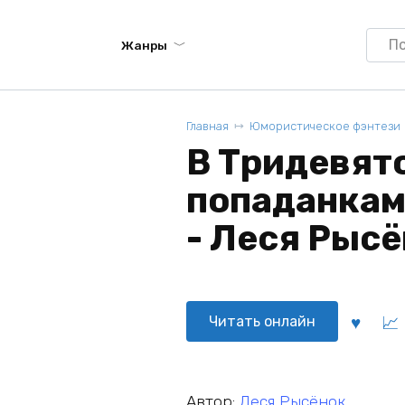
Searc
Жанры
for:
Главная
Юмористическое фэнтези
В Тридевят
попаданкам
- Леся Рыс
Читать онлайн
Автор:
Леся Рысёнок