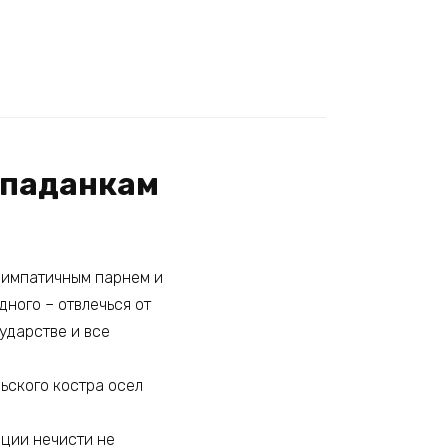
опаданкам
 симпатичным парнем и
дного – отвлечься от
сударстве и все
льского костра осел
ации нечисти не