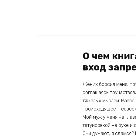
О чем кни
вход запр
Жених бросил меня, пот
соглашаясь поучаствова
тяжелых мыслей. Разве 
происходящее – совсем
Мой муж у меня на глаз
татуировкой на руке и 
Они думают, я сдамся? 