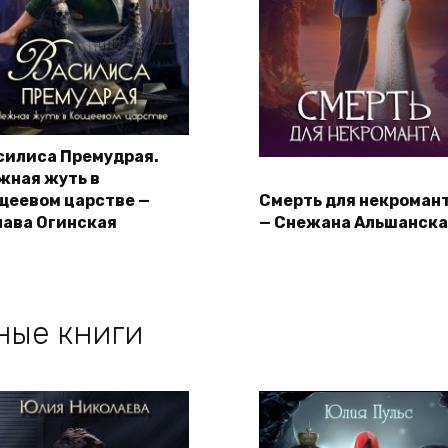
силиса Премудрая.
жная жуть в
щеевом царстве —
Смерть для некроман
пава Огинская
— Снежана Альшанск
ные книги