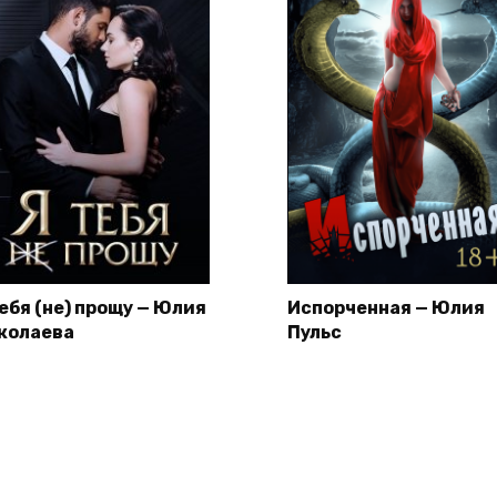
тебя (не) прощу — Юлия
Испорченная — Юлия
колаева
Пульс