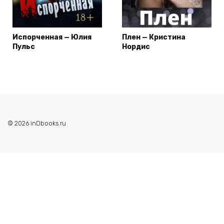
Испорченная — Юлия
Плен — Кристина
Пульс
Нордис
© 2026 inDbooks.ru