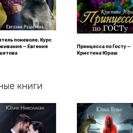
итель поневоле. Курс
живания — Евгения
Принцесса по Госту —
шетова
Кристина Юраш
ные книги