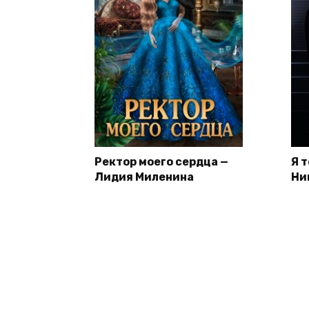
Ректор моего сердца —
Я 
Лидия Миленина
Ни