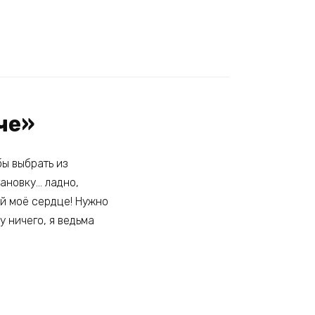
че»
бы выбрать из
ановку… ладно,
ий моё сердце! Нужно
у ничего, я ведьма