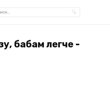
h
зу, бабам легче -