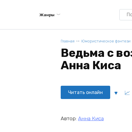
Searc
Жанры
for:
Главная
Юмористическое фэнтези
Ведьма с во
Анна Киса
Читать онлайн
Автор:
Анна Киса