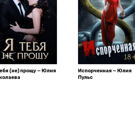
тебя (не) прощу — Юлия
Испорченная — Юлия
колаева
Пульс