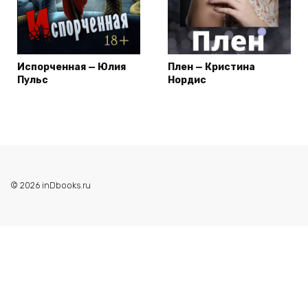
Испорченная — Юлия
Плен — Кристина
Пульс
Нордис
© 2026 inDbooks.ru