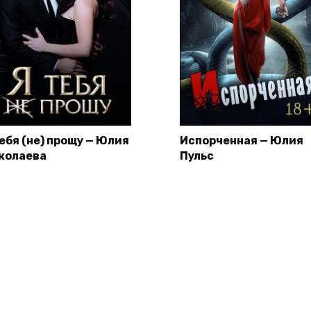
тебя (не) прощу — Юлия
Испорченная — Юлия
колаева
Пульс