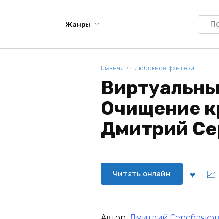
Searc
Жанры
for:
Главная
Любовное фэнтези
Виртуальны
Очищение к
Дмитрий Се
Читать онлайн
Автор:
Дмитрий Серебряков