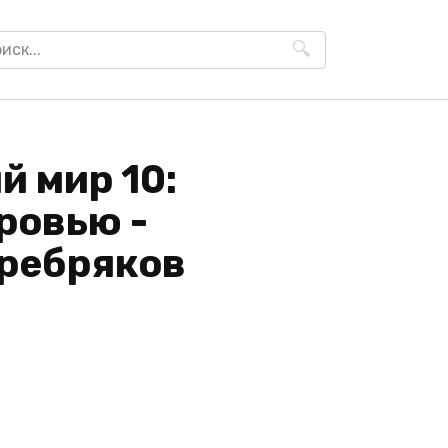
h
й мир 10:
ровью -
ребряков