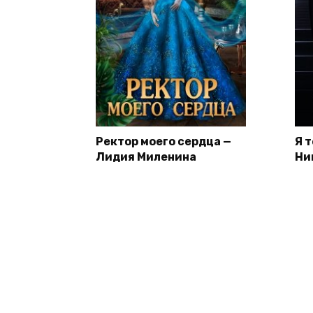
Ректор моего сердца —
Я 
Лидия Миленина
Ни