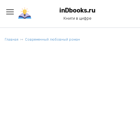
Перейти
к
inDbooks.ru
содержанию
Книги в цифре
Главная
Современный любовный роман