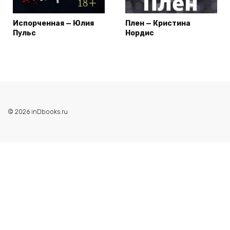
Испорченная — Юлия
Плен — Кристина
Пульс
Нордис
© 2026 inDbooks.ru