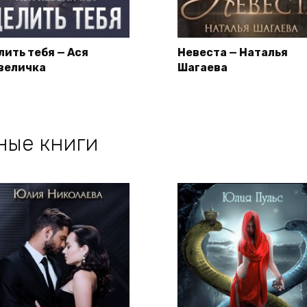
лить тебя — Ася
Невеста — Наталья
величка
Шагаева
ные книги