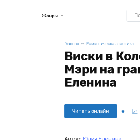
Searc
Жанры
for:
Главная
Романтическая эротика
Виски в Кол
Мэри на гра
Еленина
Читать онлайн
Автор:
Юлия Еленина