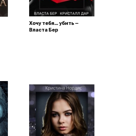
Хочу тебя… убить —
Власта Бер