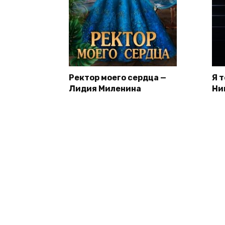
Ректор моего сердца —
Я 
Лидия Миленина
Ни