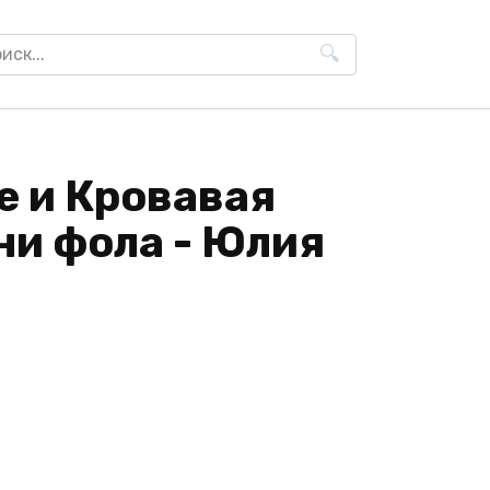
h
е и Кровавая
ни фола - Юлия