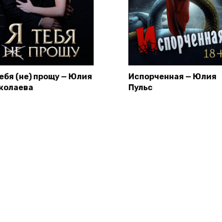
тебя (не) прощу — Юлия
Испорченная — Юлия
колаева
Пульс