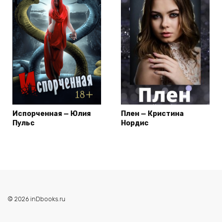
Испорченная — Юлия
Плен — Кристина
Пульс
Нордис
© 2026 inDbooks.ru