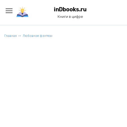
Перейти
к
inDbooks.ru
содержанию
Книги в цифре
Главная
Любовное фэнтези