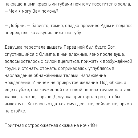
накрашенными красными губами ночному посетителю холла,
— Чем я могу Вам помочь?
— Добрый, — басисто, томно, сладко произнёс Адам и подался
вперёд, слегка закусив нижнюю губу.
Девушка перестала дышать. Перед ней был будто Бог,
спустившийся с Олимпа, в чьи влажные, явно после душа,
волосы хотелось с силой вцепиться, прижать к возбуждённой
груди, и стонать, стонать, соприкасаясь, углубляясь в
наслаждение обнажёнными телами. Наваждение.
Вожделение. И ничем не прикрытое желание. Под юбкой, а
ещё глубже, под кружевной сеточкой чёрных трусиков стало
жарко, влажно, горячо. Девушка приоткрыла рот, чтобы
выдохнуть. Хотелось отдаться ему здесь же, сейчас же, прямо
на стойке.
Приятная остросюжетная сказка на ночь 18+.