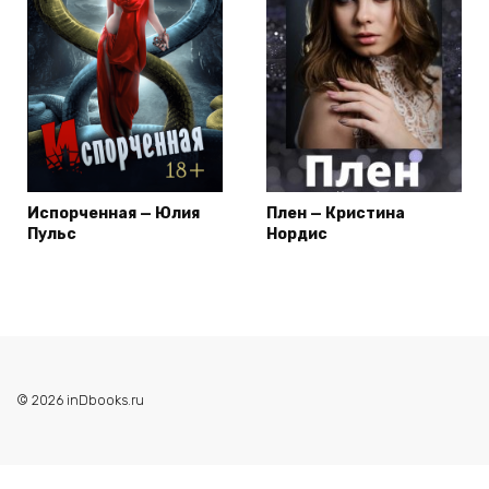
Испорченная — Юлия
Плен — Кристина
Пульс
Нордис
© 2026 inDbooks.ru