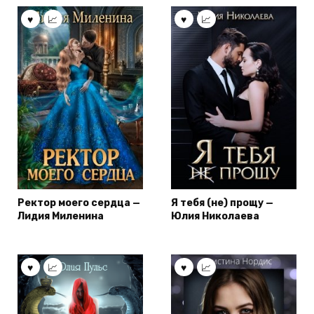
Ректор моего сердца —
Я тебя (не) прощу —
Лидия Миленина
Юлия Николаева