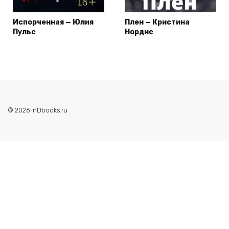
Испорченная — Юлия
Плен — Кристина
Пульс
Нордис
© 2026 inDbooks.ru