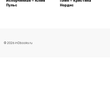
Испорченная — Юлия
Плен — Кристина
Пульс
Нордис
© 2026 inDbooks.ru