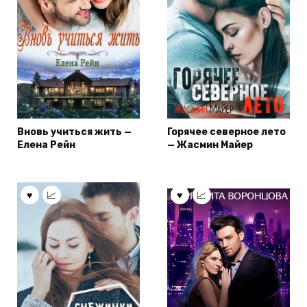
Вновь учиться жить —
Горячее северное лето
Елена Рейн
— Жасмин Майер