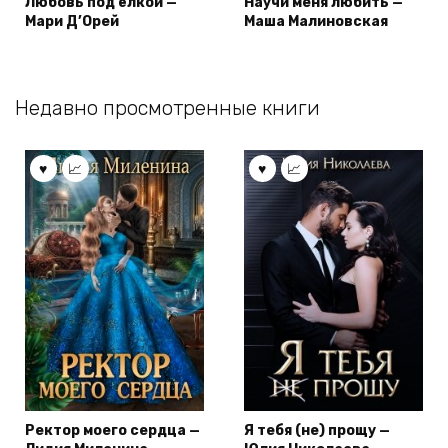
Любовь под ёлкой —
Научи меня любить —
Мари Д’Орей
Маша Малиновская
Недавно просмотренные книги
Ректор моего сердца —
Я тебя (не) прощу —