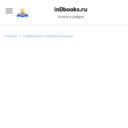
Перейти
к
inDbooks.ru
содержанию
Книги в цифре
Главная
Современный любовный роман