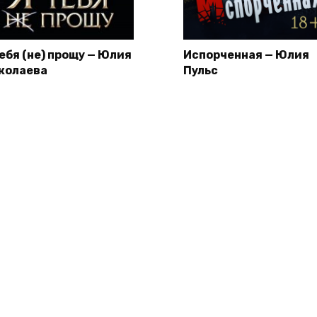
тебя (не) прощу — Юлия
Испорченная — Юлия
колаева
Пульс