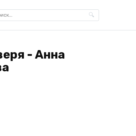
h
веря - Анна
ва