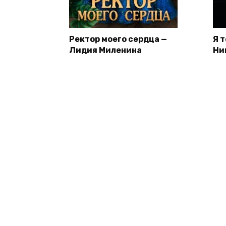
Ректор моего сердца —
Я 
Лидия Миленина
Ни