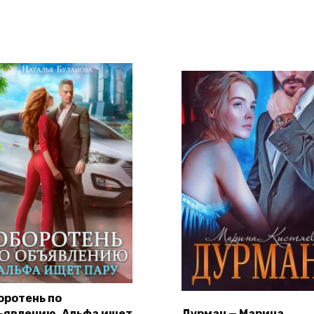
оротень по
ъявлению. Альфа ищет
Дурман — Марина