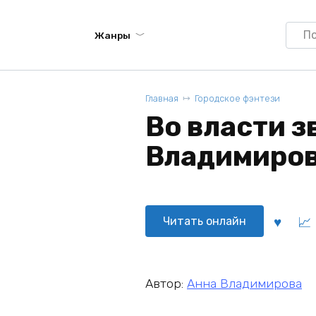
Searc
Жанры
for:
Главная
Городское фэнтези
Во власти з
Владимиро
Читать онлайн
Автор:
Анна Владимирова