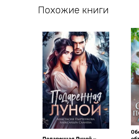
Похожие книги
Об
Подаренная Луной —
об