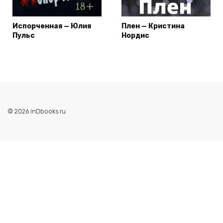
Испорченная — Юлия
Плен — Кристина
Пульс
Нордис
© 2026 inDbooks.ru