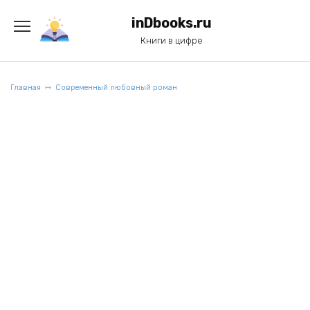
Перейти
к
inDbooks.ru
содержанию
Книги в цифре
Главная
Современный любовный роман