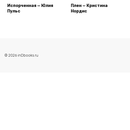
Испорченная — Юлия
Плен — Кристина
Пульс
Нордис
© 2026 inDbooks.ru