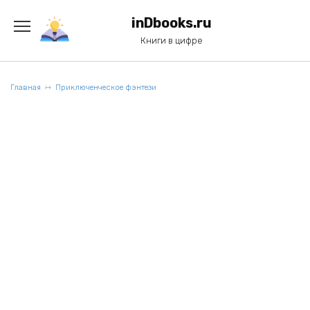
Перейти
к
inDbooks.ru
содержанию
Книги в цифре
Главная
Приключенческое фэнтези