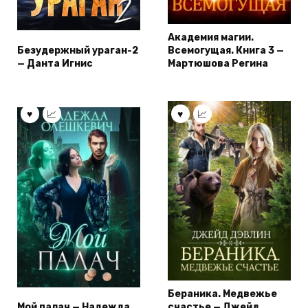
Академия магии.
Безудержный ураган-2
Всемогущая. Книга 3 —
— Данта Игнис
Мартюшова Регина
Бераника. Медвежье
Мой палач — Надежда
счастье — Джейд