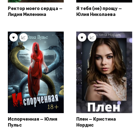
Ректор моего сердца —
Я тебя (не) прощу —
Лидия Миленина
Юлия Николаева
Испорченная — Юлия
Плен — Кристина
Пульс
Нордис