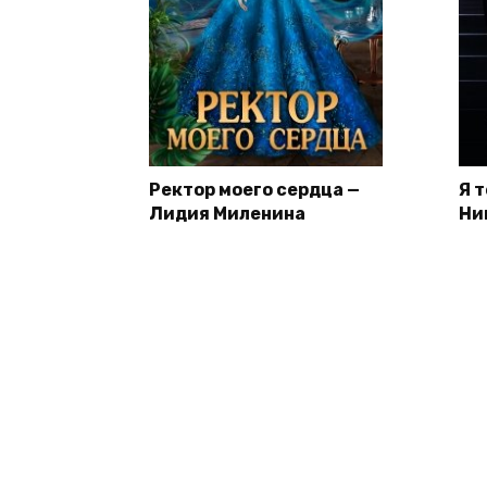
Ректор моего сердца —
Я 
Лидия Миленина
Ни