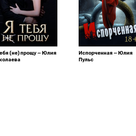
тебя (не) прощу — Юлия
Испорченная — Юлия
колаева
Пульс