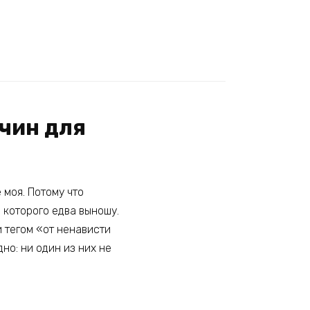
ичин для
 моя. Потому что
е которого едва выношу.
 тегом «от ненависти
но: ни один из них не