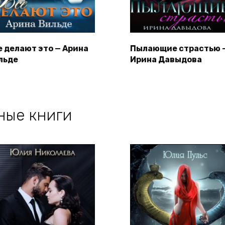
е делают это — Арина
Пылающие страстью 
льде
Ирина Давыдова
ные книги