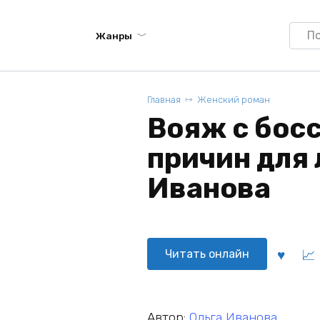
Searc
Жанры
for:
Главная
Женский роман
Вояж с босс
причин для 
Иванова
Читать онлайн
Автор:
Ольга Иванова