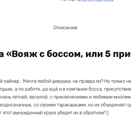
Описание
а «Вояж с боссом, или 5 пр
й лайнер… Мечта любой девушки, не правда ли? Но только не
отдыхе, а по работе, да ещё и в компании босса, присутстви
очень летней, веселой, с приключениями и любимым многими
неоднозначные, со своими таракашками, но их объединяет од
уг этот вынужденный круиз убедит их в обратном?:)