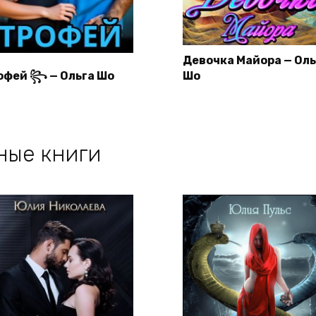
Девочка Майора — Оль
офей ꧂ — Ольга Шо
Шо
ные книги