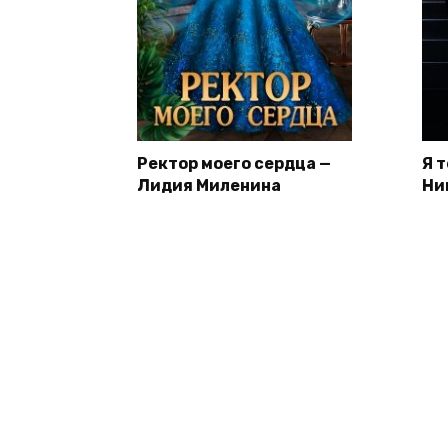
Ректор моего сердца —
Я 
Лидия Миленина
Ни