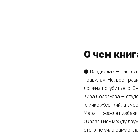
О чем кни
⚫ Владислав — настоящ
правилам. Но, все прав
должна погубить его. О
Кира Соловьёва — студе
кличке Жёсткий, а вме
Марат – жаждет избави
Оказавшись между двум
этого не учла самую гл