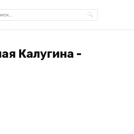
h
ая Калугина -