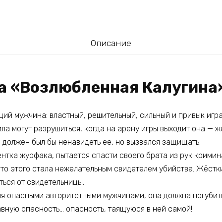
Описание
га «Возлюбленная Калугина
ий мужчина: властный, решительный, сильный и привык игра
ила могут разрушиться, когда на арену игры выходит она — 
н должен был бы ненавидеть её, но вызвался защищать.
нтка журфака, пытается спасти своего брата из рук кримин
сто этого стала нежелательным свидетелем убийства. Жёстк
ться от свидетельницы.
я опасными авторитетными мужчинами, она должна погубить 
авную опасность… опасность, таящуюся в ней самой!