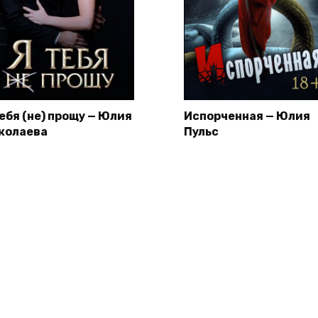
тебя (не) прощу — Юлия
Испорченная — Юлия
колаева
Пульс