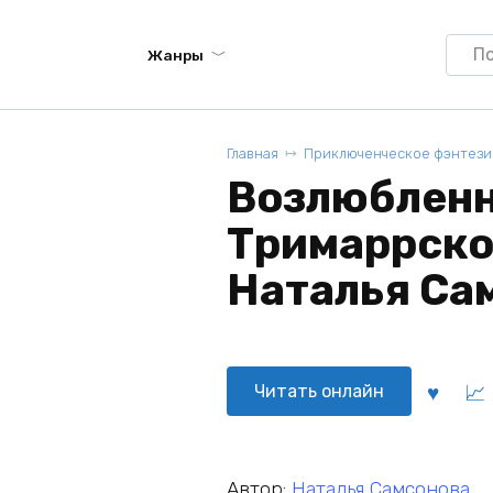
Searc
Жанры
for:
Главная
Приключенческое фэнтези
Возлюблен
Тримаррског
Наталья Са
Читать онлайн
Автор:
Наталья Самсонова