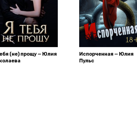
тебя (не) прощу — Юлия
Испорченная — Юлия
колаева
Пульс