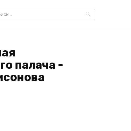
h
ная
о палача -
мсонова