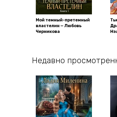
Мой темный-претемный
Ть
властелин — Любовь
Др
Черникова
Нэ
Недавно просмотрен