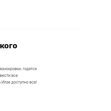
кого
язнокровки, годятся
рвести все
 Илзе доступно все!