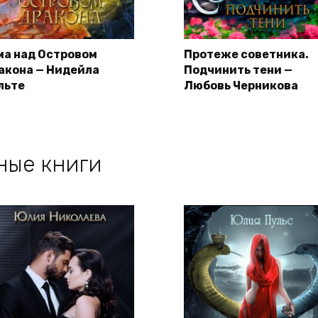
ма над Островом
Протеже советника.
акона — Нидейла
Подчинить тени —
льте
Любовь Черникова
ные книги