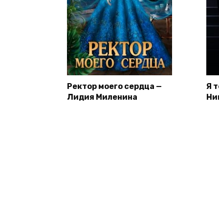
Ректор моего сердца —
Я 
Лидия Миленина
Ни