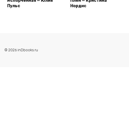
Испорченная — Юлия
Плен — Кристина
Пульс
Нордис
© 2026 inDbooks.ru