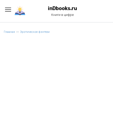
Перейти
к
inDbooks.ru
содержанию
Книги в цифре
Главная
Эротическое фэнтези