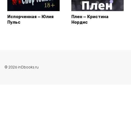
Испорченная — Юлия
Плен — Кристина
Пульс
Нордис
© 2026 inDbooks.ru