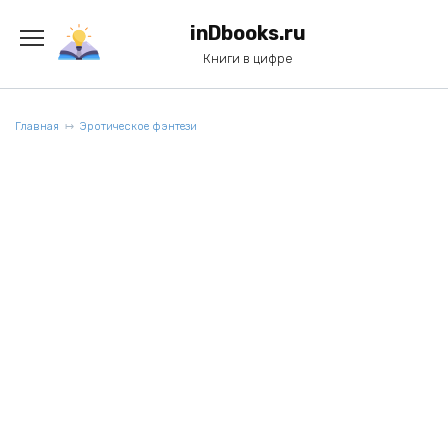
Перейти
к
inDbooks.ru
содержанию
Книги в цифре
Главная
Эротическое фэнтези