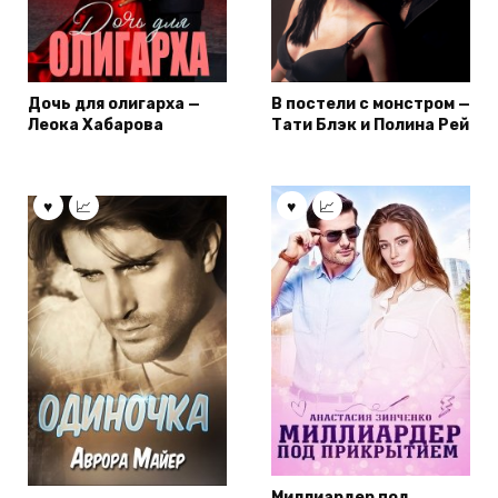
Дочь для олигарха —
В постели с монстром —
Леока Хабарова
Тати Блэк и Полина Рей
Миллиардер под