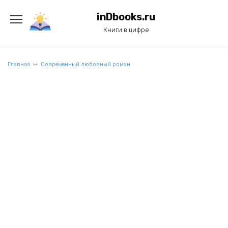
Перейти
к
inDbooks.ru
содержанию
Книги в цифре
Главная
Современный любовный роман