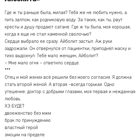
Где ж ты раньше была, милая? Тебя же не любить нужно, а
пить залпом, как родниковую воду. За таких, как ты, рвут
кресты и душу продают сатане. Где ж ты была, моя хорошая,
когда я еще не стал каменной сволочью?
Сердце выбрало ее сразу. Айболит застыл. Аж руки
задрожали. Он отвернулся от пациентки, приподнял маску и
тихо выдохнул. Тебе мало женщин, Айболит?
– Мне мало огня – ответило сердце.
***
Отец и мой жених всё решили без моего согласия. Я должна
стать второй женой. А вторая –всегда горькая. Одно
утешение: доктор с добрыми глазами, моя первая и нежданная
любовь.
ХЭ БУДЕТ
двоеженство без мжм
брак по принуждению
властный герой
эмоции на пределе