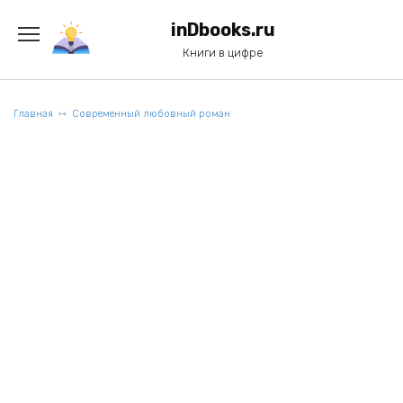
Перейти
к
inDbooks.ru
содержанию
Книги в цифре
Главная
Современный любовный роман