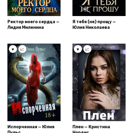
Ректор моего сердца —
Я тебя (не) прощу —
Лидия Миленина
Юлия Николаева
Испорченная — Юлия
Плен — Кристина
Пульс
Нордис