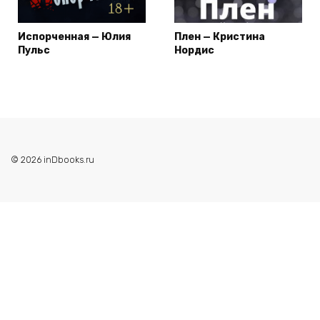
Испорченная — Юлия
Плен — Кристина
Пульс
Нордис
© 2026 inDbooks.ru