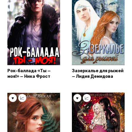
Рок-баллада «Ты —
Зазеркалье для рыжей
моя!» — Ника Фрост
— Лидия Демидова