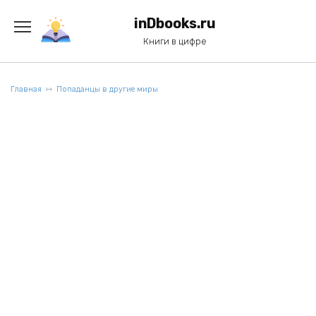
Перейти
к
inDbooks.ru
содержанию
Книги в цифре
Главная
Попаданцы в другие миры