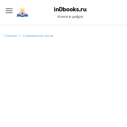
Перейти
к
inDbooks.ru
содержанию
Книги в цифре
Главная
Современная проза