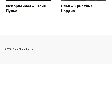
Испорченная — Юлия
Плен — Кристина
Пульс
Нордис
© 2026 inDbooks.ru