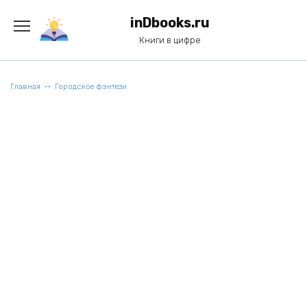
Перейти
к
inDbooks.ru
содержанию
Книги в цифре
Главная
Городское фэнтези