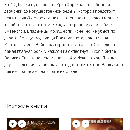
Кн. 10 Долгий путь прошла Ирка Хортица – от обычной
девчонки до могущественной ведьмы, которой предстоит
решать судьбы миров. И никто не спросит, готова ли она к
такой ответственности. Ее ждут в тронном зале Табити-
Змееногой, Владычицы Ирия… если, конечно, не убьют по
дороге. Ее ищут чудовища Прикованного, повелителя
Мертвого Леса. Война разгорается, Ирке в ней отведена
самая главная роль, у каждой из схлестнувшихся в битве
Великих Сил на нее свои планы… А у Ирки – свои! Планы,
друзья, решения… Любовь. И нет, достопочтенные Владыки, по
вашим правилам она играть не станет!
Похожие книги