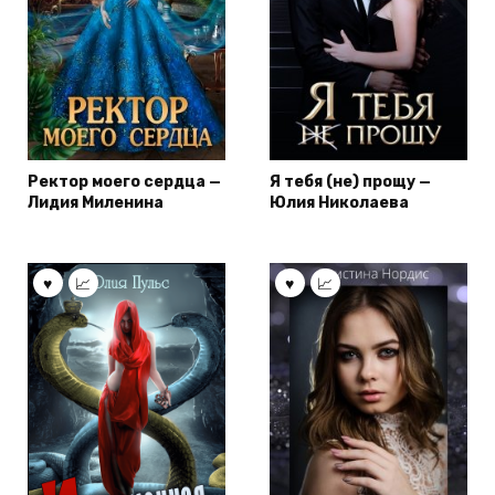
Ректор моего сердца —
Я тебя (не) прощу —
Лидия Миленина
Юлия Николаева