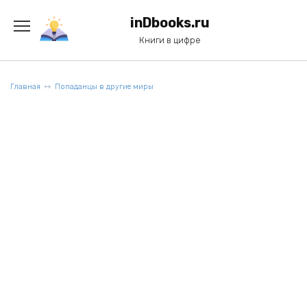
Перейти
к
inDbooks.ru
содержанию
Книги в цифре
Главная
Попаданцы в другие миры