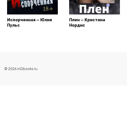
Испорченная — Юлия
Плен — Кристина
Пульс
Нордис
© 2026 inDbooks.ru