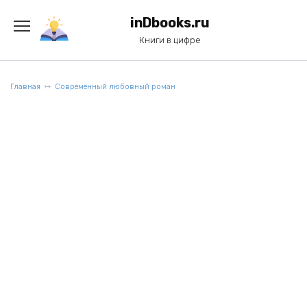
Перейти
к
inDbooks.ru
содержанию
Книги в цифре
Главная
Современный любовный роман