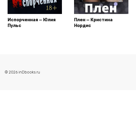
Испорченная — Юлия
Плен — Кристина
Пульс
Нордис
© 2026 inDbooks.ru