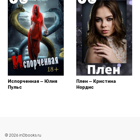
Испорченная — Юлия
Плен — Кристина
Пульс
Нордис
© 2026 inDbooks.ru