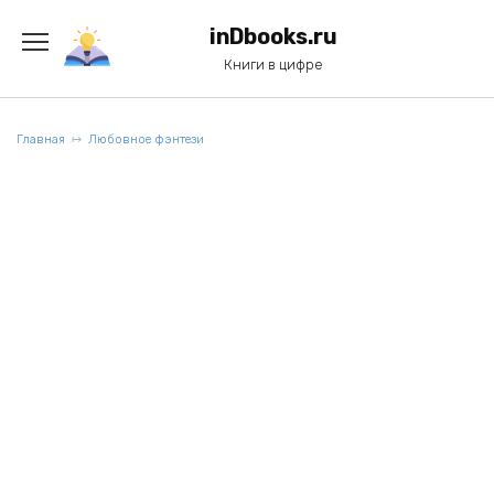
Перейти
к
inDbooks.ru
содержанию
Книги в цифре
Главная
Любовное фэнтези