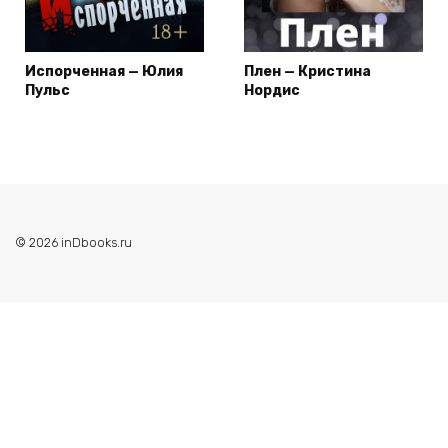
Испорченная — Юлия
Плен — Кристина
Пульс
Нордис
© 2026 inDbooks.ru