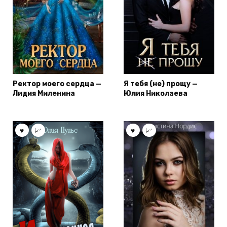
Ректор моего сердца —
Я тебя (не) прощу —
Лидия Миленина
Юлия Николаева