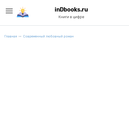
Перейти
к
inDbooks.ru
содержанию
Книги в цифре
Главная
Современный любовный роман