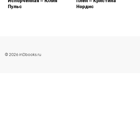
Испорченная — Юлия
Плен — Кристина
Пульс
Нордис
© 2026 inDbooks.ru