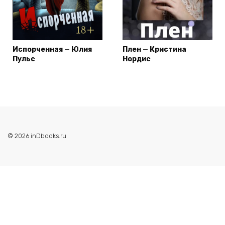
Испорченная — Юлия
Плен — Кристина
Пульс
Нордис
© 2026 inDbooks.ru