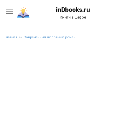
Перейти
к
inDbooks.ru
содержанию
Книги в цифре
Главная
Современный любовный роман