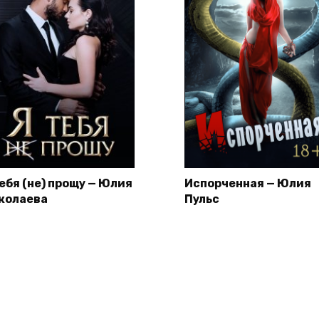
тебя (не) прощу — Юлия
Испорченная — Юлия
колаева
Пульс