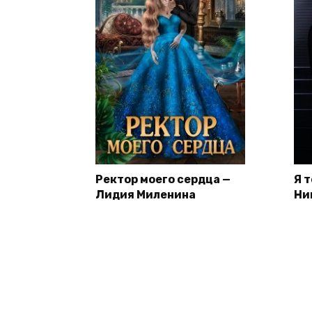
Ректор моего сердца —
Я 
Лидия Миленина
Ни