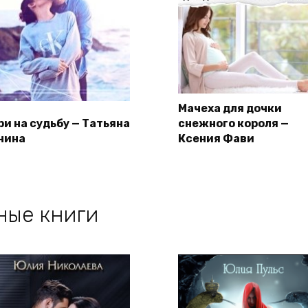
Мачеха для дочки
ри на судьбу — Татьяна
снежного короля —
нина
Ксения Фави
ные книги