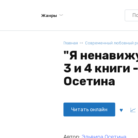
Searc
Жанры
for:
Главная
Современный любовный р
"Я ненавижу
3 и 4 книги 
Осетина
Читать онлайн
Автор:
Эльвира Осетина