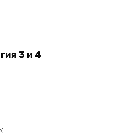
гия 3 и 4
е)