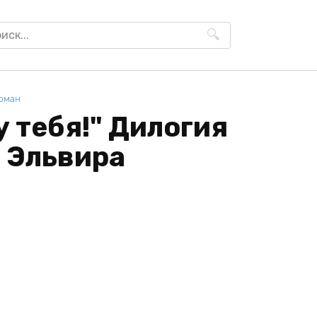
h
оман
 тебя!" Дилогия
- Эльвира