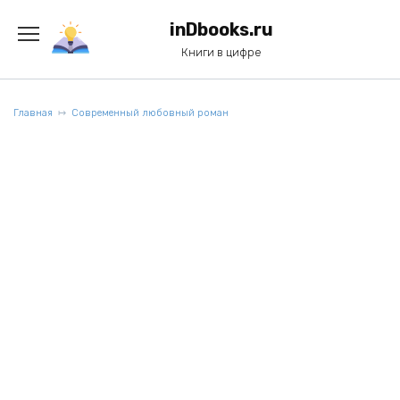
Перейти
к
inDbooks.ru
содержанию
Книги в цифре
Главная
Современный любовный роман