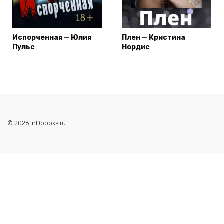
Испорченная — Юлия
Плен — Кристина
Пульс
Нордис
© 2026 inDbooks.ru