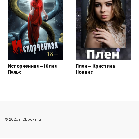
Испорченная — Юлия
Плен — Кристина
Пульс
Нордис
© 2026 inDbooks.ru