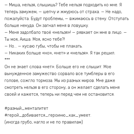
— Миша, нельзя, слышишь? Тебе нельзя подходить ко мне. Я
теперь замужем, — шепчу и жмурюсь от страха. — Не надо,
пожалуйста. Будут проблемы, — вжимаюсь в стену. Отступать
больше некуда. Он загнал меня в ловушку.
— Меня задолбало твоё «нельзя»! — рявкает он мне в лицо. —
Ты моя, Аиша. Моя, ясно тебе?!
— Но… — кусаю губы, чтобы не плакать.
— Никаких больше «но», «нет» и «нельзя». Я так решил.
***
Он не знает слова «нет». Больше его не слышит. Мое
вынужденное замужество сорвало все тумблеры в его
голове, сожгло тормоза. Мы из разных миров. Мне даже
смотреть нельзя в его сторону, а он желает сделать меня
своей и кажется, теперь ни перед чем не остановится.
#разный_менталитет
#герой_добивается_героиню_как_умеет.
(иногда грубо, нагло и не по правилам)