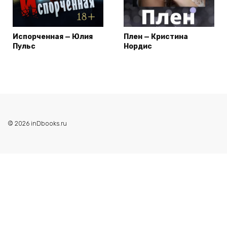
Испорченная — Юлия
Плен — Кристина
Пульс
Нордис
© 2026 inDbooks.ru