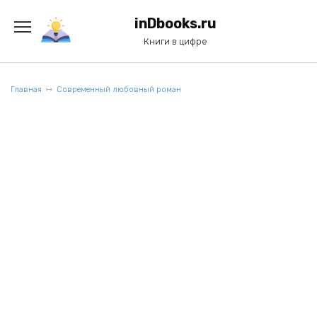
Перейти
к
inDbooks.ru
содержанию
Книги в цифре
Главная
Современный любовный роман