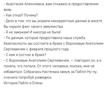
⁃ Анастасия Алексеевна, вам отказано в предоставлении
визы.
⁃ Как отказ? Почему?
⁃ Дело в том, что вы указали некорректные данные в анкете.
Вы скрыли факт своего замужества.
⁃ Я не замужем! И никогда не была!
⁃ По данным, которые предоставила наша служба
безопасности, вы состоите в браке с Вороновым Анатолием
Сергеевичем с февраля прошлого года.
⁃ С кем я состою в браке?
⁃ С Вороновым Анатолием Сергеевичем. — повторил он, а я
поняла, что попала. От этого человека, похоже, мне не
избавиться. Собралась Настенька замуж за Пабло! Ну-ну,
сначала попробуй разведись.
История Пабло и Елены