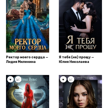
Ректор моего сердца —
Я тебя (не) прощу —
Лидия Миленина
Юлия Николаева