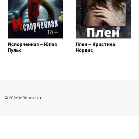
Испорченная — Юлия
Плен — Кристина
Пульс
Нордис
© 2026 inDbooks.ru