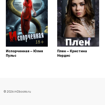
Испорченная — Юлия
Плен — Кристина
Пульс
Нордис
© 2026 inDbooks.ru