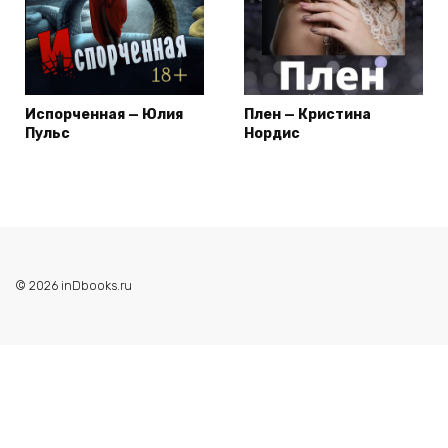
Испорченная — Юлия
Плен — Кристина
Пульс
Нордис
© 2026 inDbooks.ru