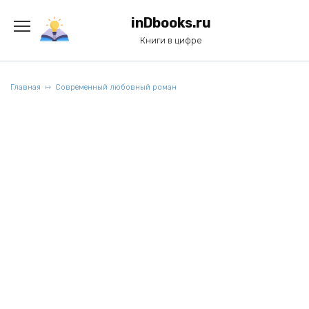
Перейти
к
inDbooks.ru
содержанию
Книги в цифре
Главная
Современный любовный роман